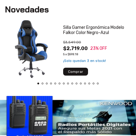
Novedades
Silla Gamer Ergonómica Modelo
Falkor Color Negro-Azul
$3,549.00
$2,719.00
23
% OFF
5
x
$598.18
¡Solo quedan
3
en stock!