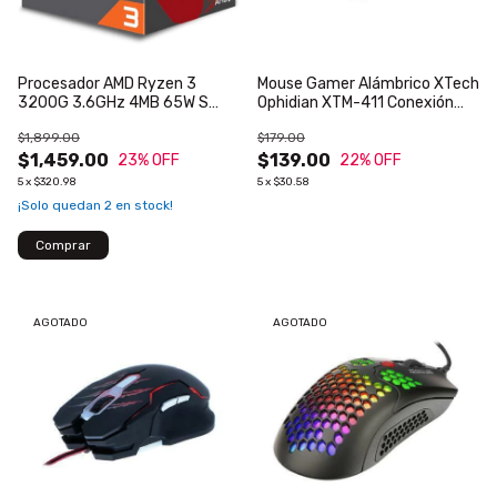
Procesador AMD Ryzen 3
Mouse Gamer Alámbrico XTech
3200G 3.6GHz 4MB 65W S
Ophidian XTM-411 Conexión
AM4 Quad Core con Gráficos
USB Iluminación LED 4
$1,899.00
$179.00
con Disipador
Velocidades Sensor Óptico 6
$1,459.00
Botones
$139.00
23
% OFF
22
% OFF
5
x
$320.98
5
x
$30.58
¡Solo quedan
2
en stock!
AGOTADO
AGOTADO