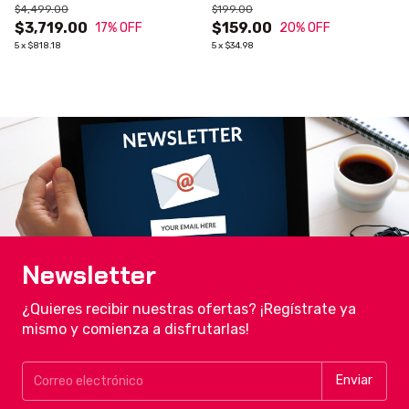
$4,499.00
$199.00
$3,719.00
$159.00
17
% OFF
20
% OFF
5
x
$818.18
5
x
$34.98
Newsletter
¿Quieres recibir nuestras ofertas? ¡Regístrate ya
mismo y comienza a disfrutarlas!