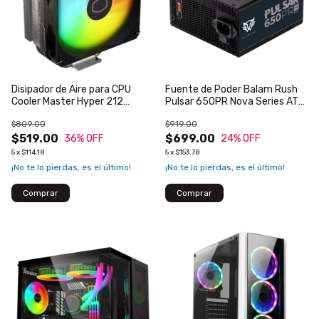
Disipador de Aire para CPU
Fuente de Poder Balam Rush
Cooler Master Hyper 212
Pulsar 650PR Nova Series ATX
Spectrum V3 ARGB 650-1750
650W 80 Plus White No
$809.00
$919.00
RPM Compatible S 1200 1700
Modular Negro
AM4 AM5
$519.00
$699.00
36
% OFF
24
% OFF
5
x
$114.18
5
x
$153.78
¡No te lo pierdas, es el último!
¡No te lo pierdas, es el último!