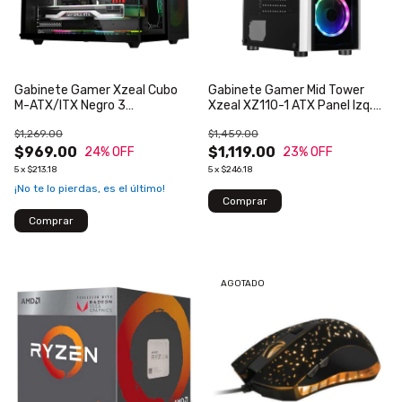
Gabinete Gamer Xzeal Cubo
Gabinete Gamer Mid Tower
M-ATX/ITX Negro 3
Xzeal XZ110-1 ATX Panel Izq.
Ventiladores ARGB
Vidrio Aluminio 1xUSB3.0
$1,269.00
$1,459.00
1xUSB2.0 1x3.5mm 3 Fan RGB
$969.00
Blanco
$1,119.00
24
% OFF
23
% OFF
5
x
$213.18
5
x
$246.18
¡No te lo pierdas, es el último!
AGOTADO