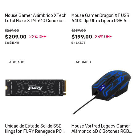
Mouse Gamer Alámbrico XTech
Mouse Gamer Dragon XT USB
Letal Haze XTM-610 Conexión
6400 dpi Ultra Ligero RGB 6
USB Iluminación LED 4
Botones Silenciosos
$269.00
$259.00
Velocidades Sensor Óptico 6
Botones
$209.00
$199.00
22
% OFF
23
% OFF
5
x
$45.98
5
x
$43.78
AGOTADO
AGOTADO
Unidad de Estado Solido SSD
Mouse Vortred Legacy Gamer
Kingston FURY Renegade PCIe
Alámbrico 6D 6 Botones RGB
4.0 1000GB NVMe M.2
Rainbow Color Negro