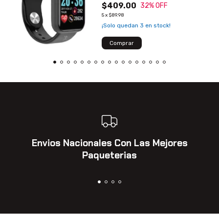
$409.00
32
% OFF
5
x
$89.98
¡Solo quedan
3
en stock!
Envios Nacionales Con Las Mejores
Paqueterias