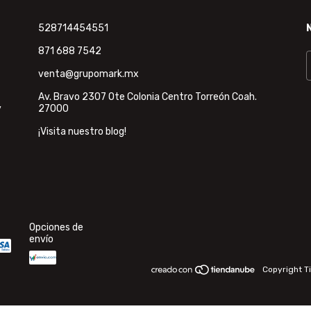
528714454551
871 688 7542
venta@grupomark.mx
Av. Bravo 2307 Ote Colonia Centro Torreón Coah.
y
27000
¡Visita nuestro blog!
Opciones de
envío
Copyright T