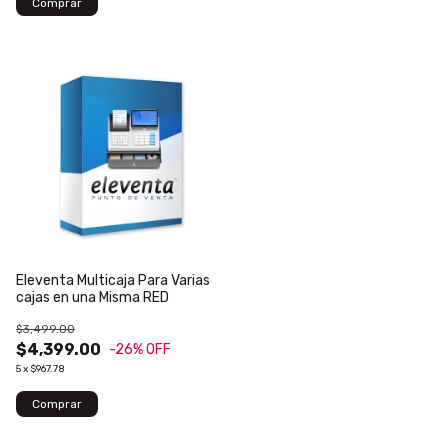
Eleventa Multicaja Para Varias
cajas en una Misma RED
$3,499.00
$4,399.00
-26
% OFF
5
x
$967.78