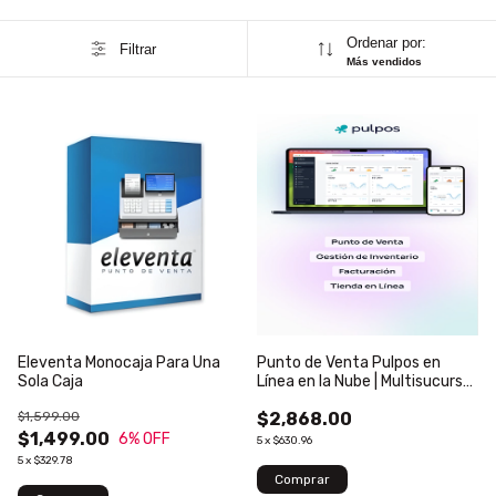
Ordenar por:
Filtrar
Más vendidos
Eleventa Monocaja Para Una
Punto de Venta Pulpos en
Sola Caja
Línea en la Nube | Multisucursal
con Facturación Electrónica
$1,599.00
$2,868.00
$1,499.00
6
% OFF
5
x
$630.96
5
x
$329.78