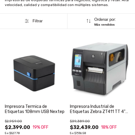
velocidad, calidad y compatibilidad con múltiples sistemas.
Ordenar por:
Filtrar
Más vendidos
Impresora Termica de
Impresora Industrial de
Etiquetas 108mm USB Nextep
Etiquetas Zebra ZT411 TT 4"
203 dpi USB Ethernet BT 4.1 /
$2,959.00
$39,389.00
MFi EZPL
$2,399.00
$32,439.00
19
% OFF
18
% OFF
5
x
$527.78
5
x
$7,136.58