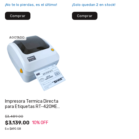
¡No te lo pierdas, es el último!
¡Solo quedan
2
en stock!
AGOTADO
Impresora Termica Directa
para Etiquetas RT-420ME
Ribetec
$3,489.00
$3,139.00
10
% OFF
5
x
$690.58