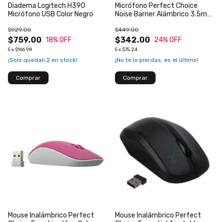
Diadema Logitech H390
Micrófono Perfect Choice
Micrófono USB Color Negro
Noise Barrier Alámbrico 3.5mm
con Filtro y Tripié Color Negro
$929.00
$449.00
$759.00
$342.00
18
% OFF
24
% OFF
5
x
$166.98
5
x
$75.24
¡Solo quedan
2
en stock!
¡No te lo pierdas, es el último!
Mouse Inalámbrico Perfect
Mouse Inalámbrico Perfect