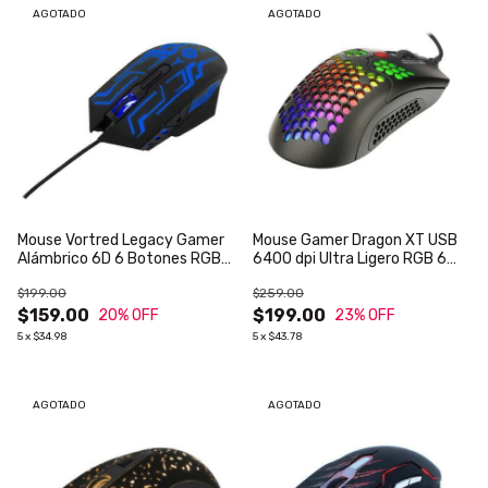
AGOTADO
AGOTADO
Mouse Vortred Legacy Gamer
Mouse Gamer Dragon XT USB
Alámbrico 6D 6 Botones RGB
6400 dpi Ultra Ligero RGB 6
Rainbow Color Negro
Botones Silenciosos
$199.00
$259.00
$159.00
$199.00
20
% OFF
23
% OFF
5
x
$34.98
5
x
$43.78
AGOTADO
AGOTADO