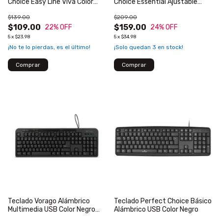
Choice Easy Line Viva Color
Choice Essential Ajustable
Magenta
800-1200-1600dpi Color
$139.00
$209.00
Negro
$109.00
$159.00
22
% OFF
24
% OFF
5
x
$23.98
5
x
$34.98
¡No te lo pierdas, es el último!
¡Solo quedan
3
en stock!
Teclado Vorago Alámbrico
Teclado Perfect Choice Básico
Multimedia USB Color Negro
Alámbrico USB Color Negro
KB-204