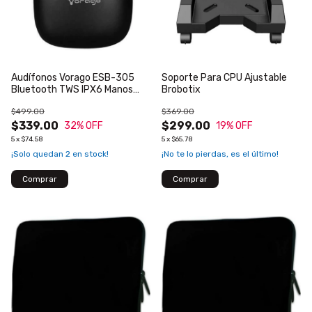
Audífonos Vorago ESB-305
Soporte Para CPU Ajustable
Bluetooth TWS IPX6 Manos
Brobotix
Libres Control Táctil Color
$499.00
$369.00
Negro
$339.00
$299.00
32
% OFF
19
% OFF
5
x
$74.58
5
x
$65.78
¡Solo quedan
2
en stock!
¡No te lo pierdas, es el último!