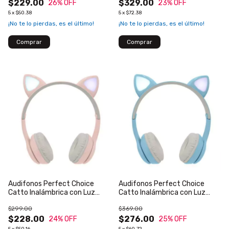
$229.00
$329.00
26
% OFF
23
% OFF
5
x
$50.38
5
x
$72.38
¡No te lo pierdas, es el último!
¡No te lo pierdas, es el último!
Audifonos Perfect Choice
Audifonos Perfect Choice
Catto Inalámbrica con Luz
Catto Inalámbrica con Luz
para Niños Color Rosa
para Niños Color Azul
$299.00
$369.00
$228.00
$276.00
24
% OFF
25
% OFF