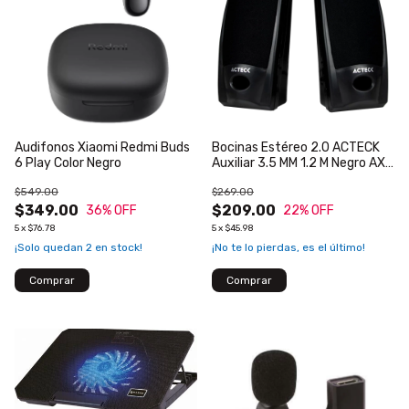
Audifonos Xiaomi Redmi Buds
Bocinas Estéreo 2.0 ACTECK
6 Play Color Negro
Auxiliar 3.5 MM 1.2 M Negro AX-
2500
$549.00
$269.00
$349.00
$209.00
36
% OFF
22
% OFF
5
x
$76.78
5
x
$45.98
¡Solo quedan
2
en stock!
¡No te lo pierdas, es el último!