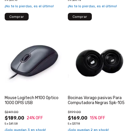
5
x
$50.16
5
x
$60.72
¡No te lo pierdas, es el último!
¡No te lo pierdas, es el último!
Mouse Logitech M100 Optico
Bocinas Vorago pasivas Para
1000 DPIS USB
Computadora Negras Spk-105
$249.00
$199.00
$189.00
$169.00
24
% OFF
15
% OFF
5
x
$41.58
5
x
$37.18
¡Solo quedan
3
en stock!
¡Solo quedan
2
en stock!