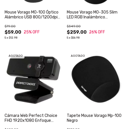
Mouse Vorago MO-100 Óptico
Mouse Vorago MO-305 Slim
Alámbrico USB 800/1200dpi
LED RGB Inalámbrico
Color Negro
Recargable 800/1200/1600
$79.00
$349.00
dpi Color Negro
$59.00
$259.00
25
% OFF
26
% OFF
5
x
$12.98
5
x
$56.98
AGOTADO
AGOTADO
Cámara Web Perfect Choice
Tapete Mouse Vorago Mp-100
FHD 1920x1080 Enfoque
Negro
Automático USB 2 Micrófonos