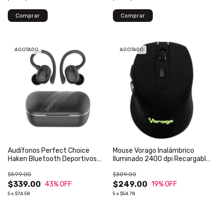
AGOTADO
AGOTADO
Audífonos Perfect Choice
Mouse Vorago Inalámbrico
Haken Bluetooth Deportivos
Iluminado 2400 dpi Recargable
TWS Cancelación de Ruido con
Color Negro MO-306
$599.00
$309.00
Sujetador Color Negro
$339.00
$249.00
43
% OFF
19
% OFF
5
x
$74.58
5
x
$54.78