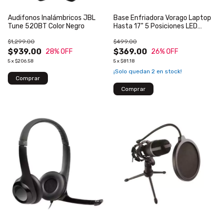
Audifonos Inalámbricos JBL
Base Enfriadora Vorago Laptop
Tune 520BT Color Negro
Hasta 17" 5 Posiciones LED
Ventiladores Color Negro
$1,299.00
$499.00
$939.00
$369.00
28
% OFF
26
% OFF
5
x
$206.58
5
x
$81.18
¡Solo quedan
2
en stock!