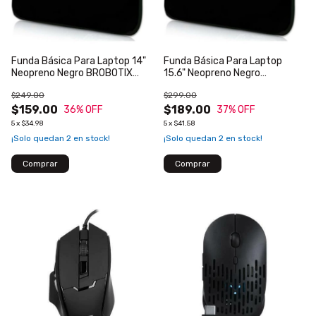
Funda Básica Para Laptop 14"
Funda Básica Para Laptop
Neopreno Negro BROBOTIX
15.6" Neopreno Negro
256014
BROBOTIX 256349
$249.00
$299.00
$159.00
$189.00
36
% OFF
37
% OFF
5
x
$34.98
5
x
$41.58
¡Solo quedan
2
en stock!
¡Solo quedan
2
en stock!