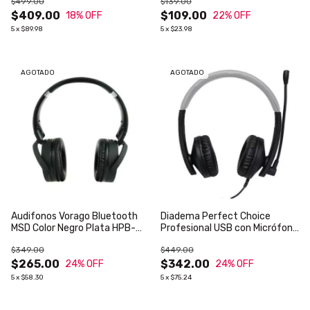
$499.00
$139.00
Internos Color Negro
$409.00
$109.00
18
% OFF
22
% OFF
5
x
$89.98
5
x
$23.98
AGOTADO
AGOTADO
Audifonos Vorago Bluetooth
Diadema Perfect Choice
MSD Color Negro Plata HPB-
Profesional USB con Micrófono
201
Cable 1.8m Negro con Gris
$349.00
$449.00
$265.00
$342.00
24
% OFF
24
% OFF
5
x
$58.30
5
x
$75.24