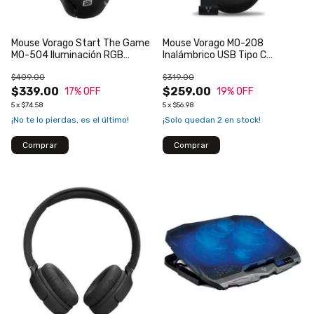
Mouse Vorago Start The Game
Mouse Vorago MO-208
MO-504 Iluminación RGB
Inalámbrico USB Tipo C
Software Configurable Hasta
Bluetooth 2400 dpi
$409.00
$319.00
6400dpi USB Negro
Recargable Color Negro
$339.00
$259.00
17
% OFF
19
% OFF
5
x
$74.58
5
x
$56.98
¡No te lo pierdas, es el último!
¡Solo quedan
2
en stock!