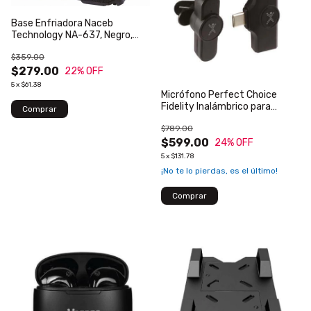
Base Enfriadora Naceb
Technology NA-637, Negro,
Base enfriadora, Universal
$359.00
$279.00
22
% OFF
5
x
$61.38
Micrófono Perfect Choice
Fidelity Inalámbrico para
Streaming USB Color Negro
$789.00
$599.00
24
% OFF
5
x
$131.78
¡No te lo pierdas, es el último!