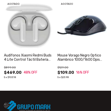
AGOTADO
AGOTADO
Audífonos Xiaomi Redmi Buds
Mouse Vorago Negro Optico
4 Lite Control Táctil Batería
Alambrico 1000/1600 Dpis
hasta 20 Horas Color Blanco
USB Mo-102
$899.00
$129.00
$469.00
$109.00
48
% OFF
16
% OFF
5
x
$103.18
5
x
$23.98