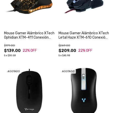
Mouse Gamer Alámbrico XTech
Mouse Gamer Alámbrico XTech
Ophidian XTM-411 Conexión
Letal Haze XTM-610 Conexión
USB Iluminación LED 4
USB Iluminación LED 4
$179.00
$269.00
Velocidades Sensor Óptico 6
Velocidades Sensor Óptico 6
Botones
$139.00
Botones
$209.00
22
% OFF
22
% OFF
5
x
$30.58
5
x
$45.98
AGOTADO
AGOTADO