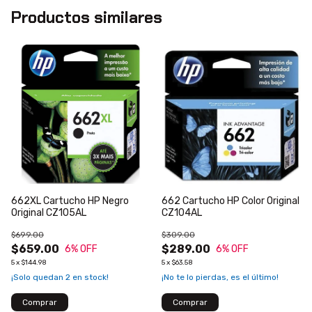
Productos similares
662XL Cartucho HP Negro
662 Cartucho HP Color Original
Original CZ105AL
CZ104AL
$699.00
$309.00
$659.00
$289.00
6
% OFF
6
% OFF
5
x
$144.98
5
x
$63.58
¡Solo quedan
2
en stock!
¡No te lo pierdas, es el último!