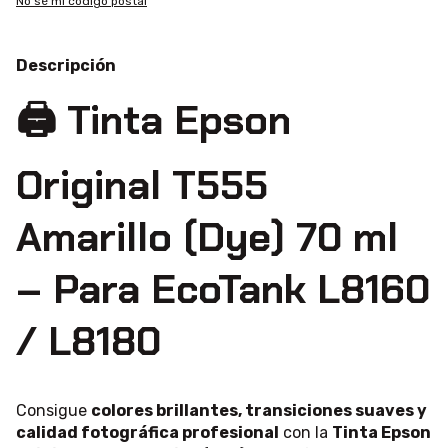
No sé mi código postal
Descripción
🖨️ Tinta Epson
Original T555
Amarillo (Dye) 70 ml
– Para EcoTank L8160
/ L8180
Consigue
colores brillantes, transiciones suaves y