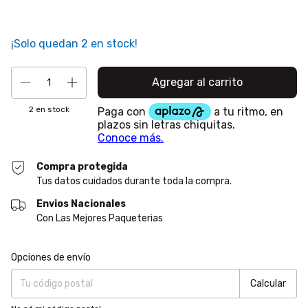
¡Solo quedan
2
en stock!
2
en stock
Compra protegida
Tus datos cuidados durante toda la compra.
Envios Nacionales
Con Las Mejores Paqueterias
Entregas para el CP:
Cambiar CP
Opciones de envío
Calcular